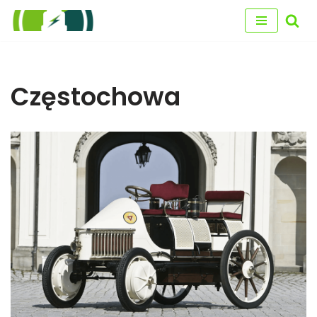
Przejdź
do
treści
Częstochowa