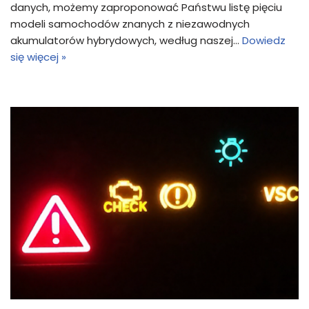
danych, możemy zaproponować Państwu listę pięciu
modeli samochodów znanych z niezawodnych
akumulatorów hybrydowych, według naszej…
Dowiedz
się więcej »