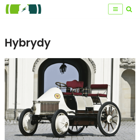
Przejdź
do
treści
Hybrydy