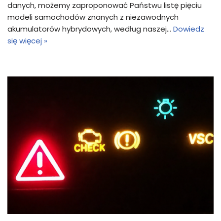
danych, możemy zaproponować Państwu listę pięciu
modeli samochodów znanych z niezawodnych
akumulatorów hybrydowych, według naszej…
Dowiedz
się więcej »