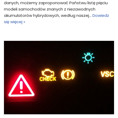
danych, możemy zaproponować Państwu listę pięciu
modeli samochodów znanych z niezawodnych
akumulatorów hybrydowych, według naszej…
Dowiedz
się więcej »