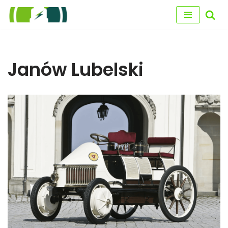
Przejdź
do
treści
Janów Lubelski