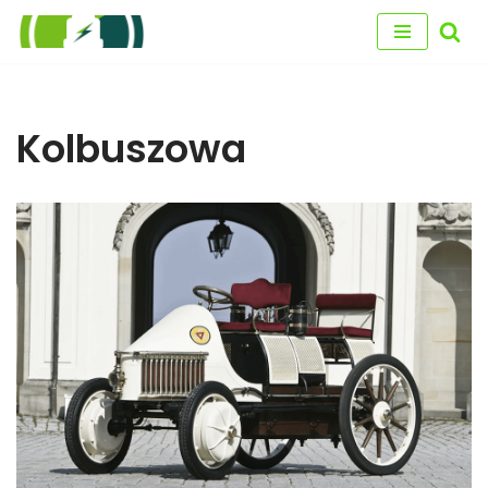
Przejdź
do
treści
Kolbuszowa