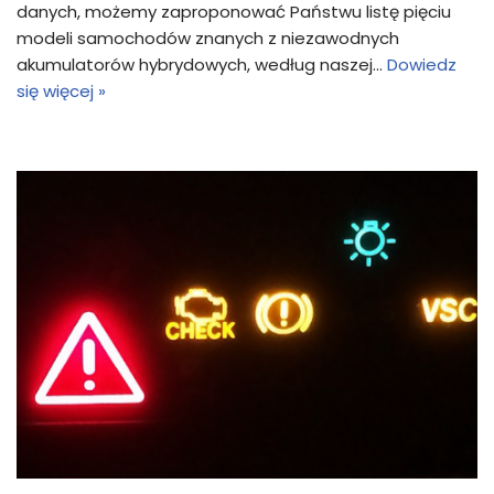
danych, możemy zaproponować Państwu listę pięciu
modeli samochodów znanych z niezawodnych
akumulatorów hybrydowych, według naszej…
Dowiedz
się więcej »