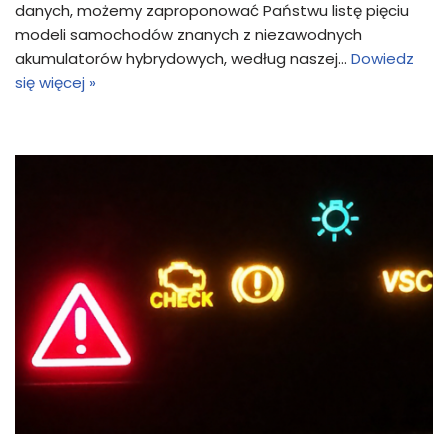
danych, możemy zaproponować Państwu listę pięciu
modeli samochodów znanych z niezawodnych
akumulatorów hybrydowych, według naszej…
Dowiedz
się więcej »