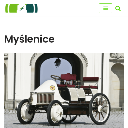
Przejdź
do
treści
Myślenice