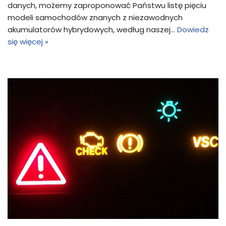
danych, możemy zaproponować Państwu listę pięciu
modeli samochodów znanych z niezawodnych
akumulatorów hybrydowych, według naszej…
Dowiedz
się więcej »