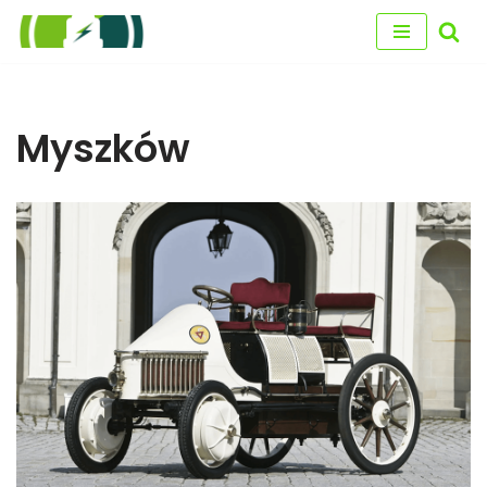
Przejdź
do
treści
Myszków