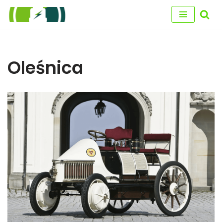
Przejdź
do
treści
Oleśnica