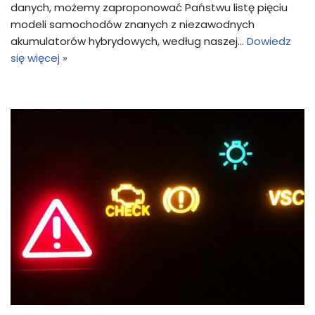
danych, możemy zaproponować Państwu listę pięciu
modeli samochodów znanych z niezawodnych
akumulatorów hybrydowych, według naszej…
Dowiedz
się więcej »