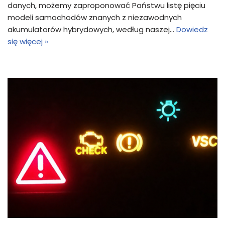
danych, możemy zaproponować Państwu listę pięciu
modeli samochodów znanych z niezawodnych
akumulatorów hybrydowych, według naszej…
Dowiedz
się więcej »