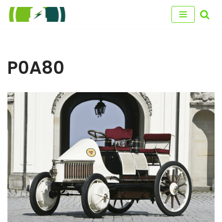
Przejdź
do
treści
P0A80