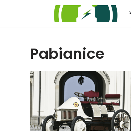
Przejdź
do
treści
Pabianice