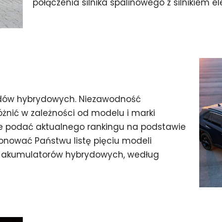
połączenia silnika spalinowego z silnikiem 
dów hybrydowych. Niezawodność
nić w zależności od modelu i marki
e podać aktualnego rankingu na podstawie
nować Państwu listę pięciu modeli
akumulatorów hybrydowych, według