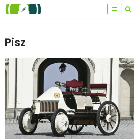
Przejdź
do
treści
Pisz