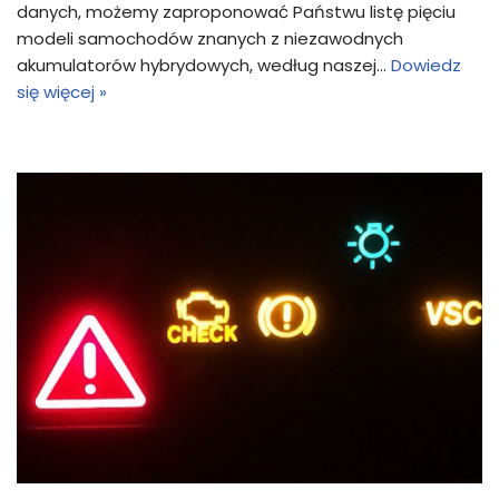
danych, możemy zaproponować Państwu listę pięciu
modeli samochodów znanych z niezawodnych
akumulatorów hybrydowych, według naszej…
Dowiedz
się więcej »