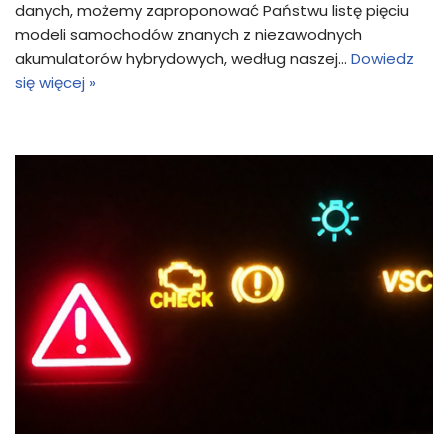
danych, możemy zaproponować Państwu listę pięciu
modeli samochodów znanych z niezawodnych
akumulatorów hybrydowych, według naszej…
Dowiedz
się więcej »