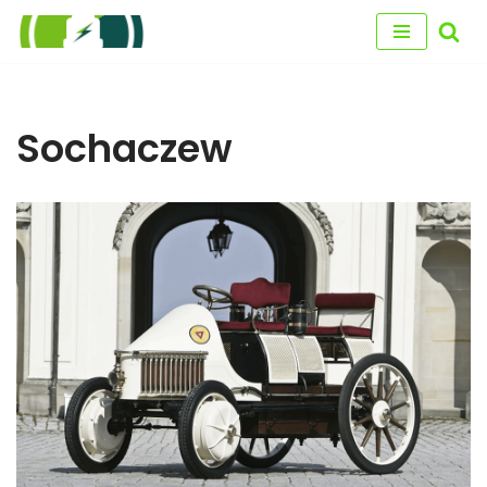
Przejdź
do
treści
Sochaczew