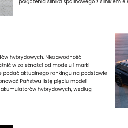
połączenia silnika spalinowego z silnikiem 
dów hybrydowych. Niezawodność
nić w zależności od modelu i marki
e podać aktualnego rankingu na podstawie
nować Państwu listę pięciu modeli
akumulatorów hybrydowych, według