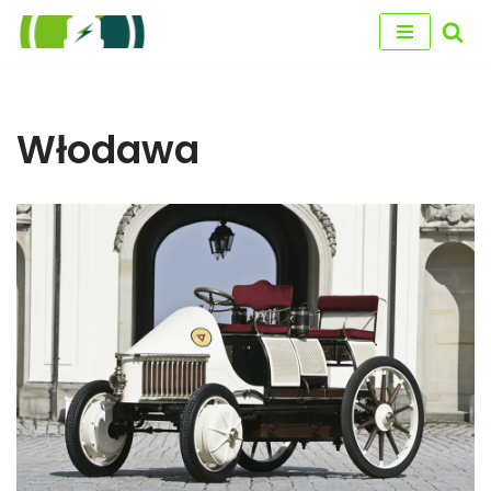
Przejdź
do
treści
Włodawa