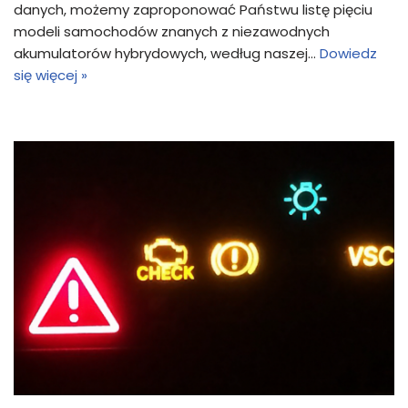
danych, możemy zaproponować Państwu listę pięciu
modeli samochodów znanych z niezawodnych
akumulatorów hybrydowych, według naszej…
Dowiedz
się więcej »