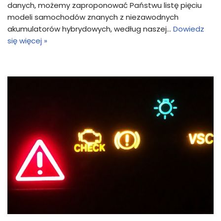
danych, możemy zaproponować Państwu listę pięciu
modeli samochodów znanych z niezawodnych
akumulatorów hybrydowych, według naszej…
Dowiedz
się więcej »