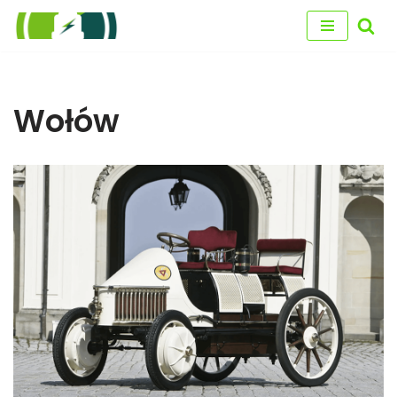
Przejdź
do
treści
Wołów