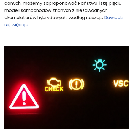
danych, możemy zaproponować Państwu listę pięciu
modeli samochodów znanych z niezawodnych
akumulatorów hybrydowych, według naszej…
Dowiedz
się więcej »