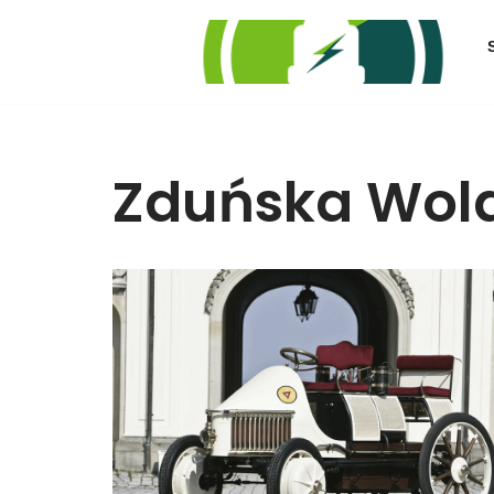
Przejdź
do
treści
Zduńska Wol