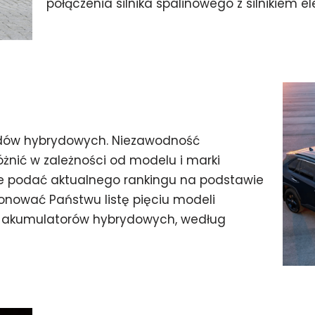
połączenia silnika spalinowego z silnikiem 
dów hybrydowych. Niezawodność
nić w zależności od modelu i marki
e podać aktualnego rankingu na podstawie
nować Państwu listę pięciu modeli
akumulatorów hybrydowych, według